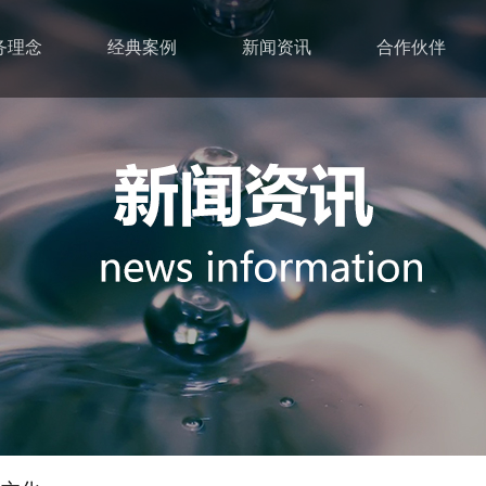
务理念
经典案例
新闻资讯
合作伙伴