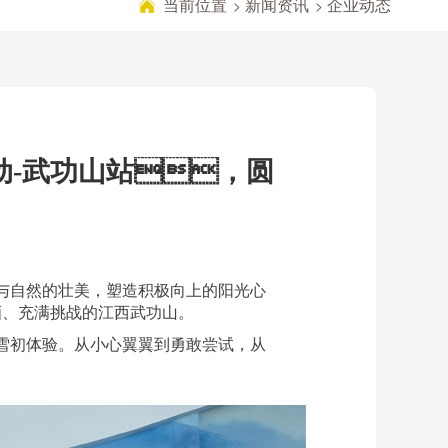
当前位置
新闻资讯
企业动态
>
>
活动-武功山站，圆
与自然的壮美，塑造积极向上的阳光心
、充满挑战的江西武功山。
是滑雪初体验。从小心翼翼到勇敢尝试，从