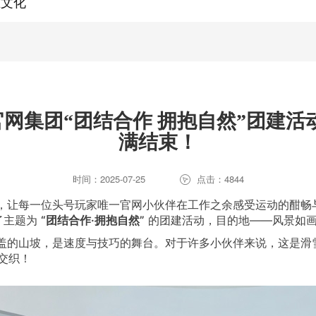
业文化
官网集团“团结合作 拥抱自然”团建
满结束！
时间：2025-07-25
点击：4844
、增进情谊，让每一位头号玩家唯一官网小伙伴在工作之余感受运动的酣畅
织了主题为
“团结合作·拥抱自然”
的团建活动，目的地——风景如画
的山坡，是速度与技巧的舞台。对于许多小伙伴来说，这
声交织！