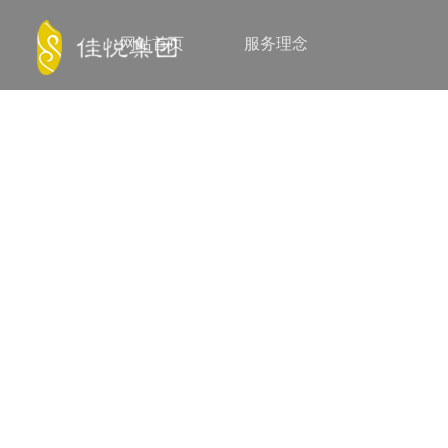
网站首页
服务理念
经典案例
新闻资讯
合作伙伴
头号玩家唯一官网
头号玩家唯一官网
湖南悦力商贸有限公司成立于2014年，是一家拥有较为丰