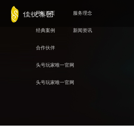
网站首页
服务理念
经典案例
新闻资讯
合作伙伴
头号玩家唯一官网
头号玩家唯一官网