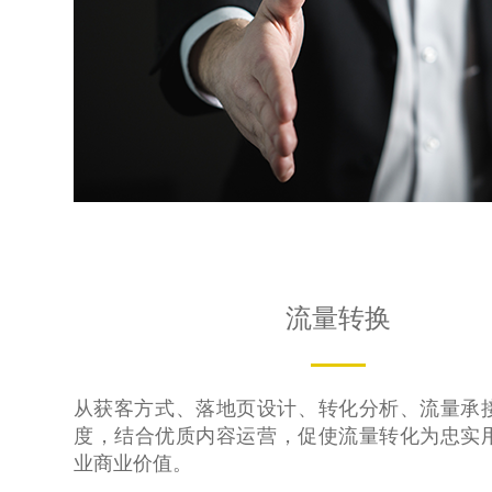
流量转换
从获客方式、落地页设计、转化分析、流量
度，结合优质内容运营，促使流量转化为忠实用户
业商业价值。